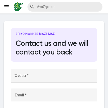
Reels
ΕΠΙΚΟΙΝΏΝΗΣΕ ΜΑΖΊ ΜΑΣ
Contact us and we will
contact you back
Ανακάλυψε Events
Τα events μου
Όνομα *
Ανακάλυψε Blogs
Email *
Blogs