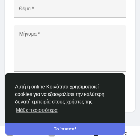
Θέμα *
Ανακάλυψε Ομάδες
Μήνυμα *
οι Ομάδες μου
Ανακάλυψε Σελίδες
Αυτή η online Κοινότητα χρησιμοποιεί
Στέλνω
cookies για να εξασφαλίσει την καλύτερη
Σελίδες που μου αρέσουν
δυνατή εμπειρία στους χρήστες της
Μάθε περισσότερα
Δημοφιλείς δημοσιεύσεις
Το 'πιασα!
Γίνε Μέλος