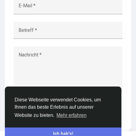
E-Mail *
Entdecken Gruppen
Betreff *
Meine Gruppen
Nachricht *
Entdecken Seiten
Seiten denen du folgst
Diese Webseite verwendet Cookies, um
Ihnen das beste Erlebnis auf unserer
Senden
Website zu bieten.
Mehr erfahren
Beliebte Beiträge
Ich hab's!