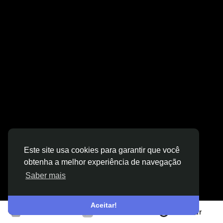
Encontrar Grupos
Meus grupos
Encontrar Páginas
Este site usa cookies para garantir que você
Páginas curtidas
obtenha a melhor experiência de navegação
Saber mais
Publicações populares
Aceitar!
Acessar