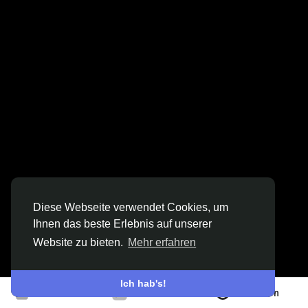
Entdecken Gruppen
Meine Gruppen
Entdecken Seiten
Diese Webseite verwendet Cookies, um
Seiten denen du folgst
Ihnen das beste Erlebnis auf unserer
Website zu bieten.
Mehr erfahren
Beliebte Beiträge
Ich hab's!
Beitreten