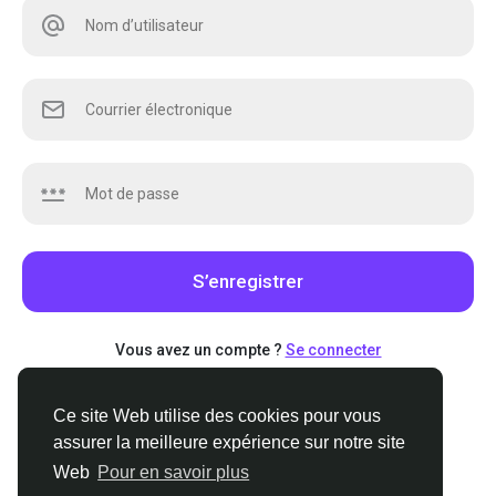
S’enregistrer
Vous avez un compte ?
Se connecter
Ce site Web utilise des cookies pour vous
Ce site Web utilise des cookies pour vous
assurer la meilleure expérience sur notre site
assurer la meilleure expérience sur notre site
Web
Web
Pour en savoir plus
Pour en savoir plus
© 2026 Stoners.org
•
French