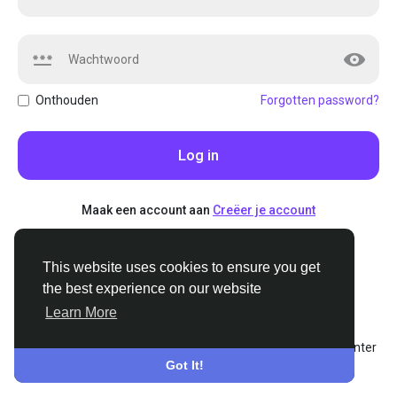
Onthouden
Forgotten password?
Log in
Maak een account aan
Creëer je account
This website uses cookies to ensure you get
the best experience on our website
Learn More
© 2026 Stoners.org
•
Dutch
About
•
Voorwaarden
•
Privacy
•
Contact Us
•
Support Center
Got It!
•
Bedrijvengids